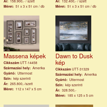
Ár
158.900,- / szett
Ár
132.400,- / szett
Méret
51 x 3 x 51 cm / db
Méret
51 x 3 x 51 cm / db
Massena képek
Dawn to Dusk
kép
Cikkszám
UTT-14458
Származási hely
Amerika
Cikkszám
UTT-31329
Gyártó
Uttermost
Származási hely
Amerika
Szín
kép szerinti
Gyártó
Uttermost
Ár
265.800,-/szett
Szín
kép szerinti
Méret
112 x 147 x 5 cm
Ár
328.500,-
Méret
185 x 125 x 5 cm