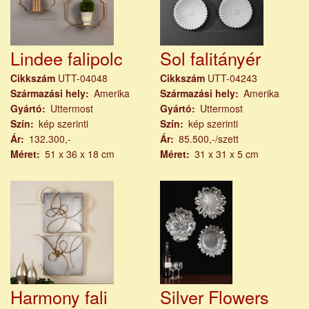
Lindee falipolc
Sol falitányér
Cikkszám
UTT-04048
Cikkszám
UTT-04243
Származási hely
Amerika
Származási hely
Amerika
Gyártó
Uttermost
Gyártó
Uttermost
Szín
kép szerinti
Szín
kép szerinti
Ár
132.300,-
Ár
85.500,-/szett
Méret
51 x 36 x 18 cm
Méret
31 x 31 x 5 cm
Harmony fali
Silver Flowers