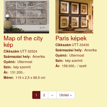
Map of the city
Paris képek
kép
Cikkszám
UTT-33430
Származási hely
Amerika
Cikkszám
UTT-32524
Gyártó
Uttermost
Származási hely
Amerika
Szín
kép szerinti
Gyártó
Uttermost
Ár
158.000,- / szett
Szín
kép szerinti
Ár
131.200,-
Méret
119 x 2,5 x 68,5 cm
Oldalszámozás
Jelenlegi
1
Page
2
Következő
››
Utolsó
Utolsó »
oldal
oldal
oldal