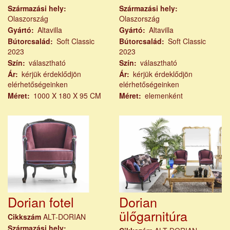
Származási hely
Származási hely
Olaszország
Olaszország
Gyártó
Altavilla
Gyártó
Altavilla
Bútorcsalád
Soft Classic
Bútorcsalád
Soft Classic
2023
2023
Szín
választható
Szín
választható
Ár
kérjük érdeklődjön
Ár
kérjük érdeklődjön
elérhetőségeinken
elérhetőségeinken
Méret
1000 X 180 X 95 CM
Méret
elemenként
Dorian fotel
Dorian
ülőgarnitúra
Cikkszám
ALT-DORIAN
Származási hely