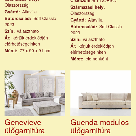
Cikkszám
ALT-DORIAN
Olaszország
Származási hely
Gyártó
Altavilla
Olaszország
Bútorcsalád
Soft Classic
Gyártó
Altavilla
2023
Bútorcsalád
Soft Classic
Szín
választható
2023
Ár
kérjük érdeklődjön
Szín
választható
elérhetőségeinken
Ár
kérjük érdeklődjön
Méret
77 x 90 x 91 cm
elérhetőségeinken
Méret
elemenként
Genevieve
Guenda modulos
ülőgarnitúra
ülőgarnitúra