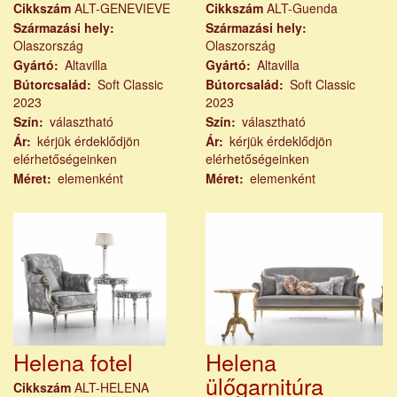
Cikkszám
ALT-GENEVIEVE
Cikkszám
ALT-Guenda
Származási hely
Származási hely
Olaszország
Olaszország
Gyártó
Altavilla
Gyártó
Altavilla
Bútorcsalád
Soft Classic
Bútorcsalád
Soft Classic
2023
2023
Szín
választható
Szín
választható
Ár
kérjük érdeklődjön
Ár
kérjük érdeklődjön
elérhetőségeinken
elérhetőségeinken
Méret
elemenként
Méret
elemenként
Helena fotel
Helena
ülőgarnitúra
Cikkszám
ALT-HELENA