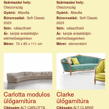
Származási hely
Származási hely
Olaszország
Olaszország
Gyártó
Altavilla
Gyártó
Altavilla
Bútorcsalád
Soft Classic
Bútorcsalád
Soft Classic
2023
2023
Szín
választható
Szín
választható
Ár
kérjük érdeklődjön
Ár
kérjük érdeklődjön
elérhetőségeinken
elérhetőségeinken
Méret
70 x 85 x 111 cm
Méret
elemenként
Carlotta modulos
Clarke
ülőgarnitúra
ülőgarnitúra
Cikkszám
ALT-CARLOTTA
Cikkszám
ALT-CLARKE