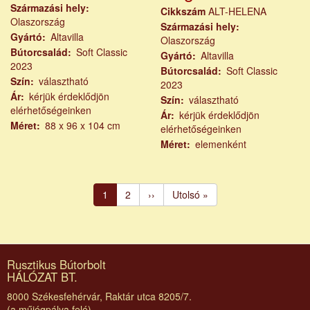
Származási hely
Cikkszám
ALT-HELENA
Olaszország
Származási hely
Gyártó
Altavilla
Olaszország
Bútorcsalád
Soft Classic
Gyártó
Altavilla
2023
Bútorcsalád
Soft Classic
Szín
választható
2023
Ár
kérjük érdeklődjön
Szín
választható
elérhetőségeinken
Ár
kérjük érdeklődjön
Méret
88 x 96 x 104 cm
elérhetőségeinken
Méret
elemenként
Oldalszámozás
Jelenlegi
1
Page
2
Következő
››
Utolsó
Utolsó »
oldal
oldal
oldal
Rusztikus Bútorbolt
HÁLÓZAT BT.
8000 Székesfehérvár, Raktár utca 8205/7.
(a műjégpálya felé)