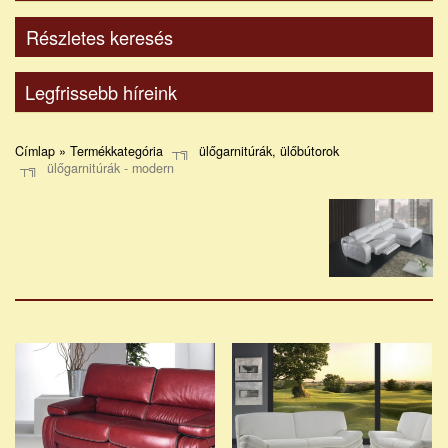
Részletes keresés
Legfrissebb híreink
Címlap » Termékkategória
ülőgarnitúrák, ülőbútorok
ülőgarnitúrák - modern