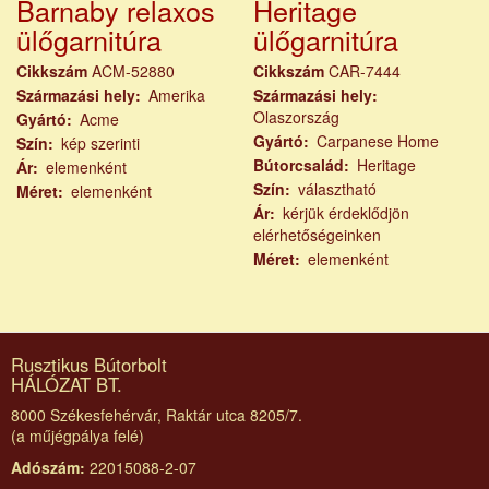
Barnaby relaxos
Heritage
ülőgarnitúra
ülőgarnitúra
Cikkszám
ACM-52880
Cikkszám
CAR-7444
Származási hely
Amerika
Származási hely
Olaszország
Gyártó
Acme
Gyártó
Carpanese Home
Szín
kép szerinti
Bútorcsalád
Heritage
Ár
elemenként
Szín
választható
Méret
elemenként
Ár
kérjük érdeklődjön
elérhetőségeinken
Méret
elemenként
Rusztikus Bútorbolt
HÁLÓZAT BT.
8000 Székesfehérvár, Raktár utca 8205/7.
(a műjégpálya felé)
Adószám:
22015088-2-07