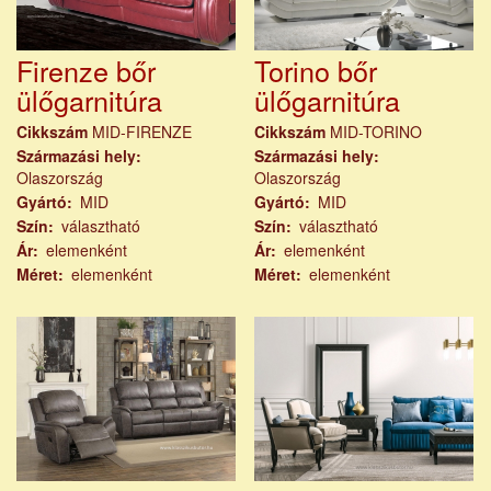
Firenze bőr
Torino bőr
ülőgarnitúra
ülőgarnitúra
Cikkszám
MID-FIRENZE
Cikkszám
MID-TORINO
Származási hely
Származási hely
Olaszország
Olaszország
Gyártó
MID
Gyártó
MID
Szín
választható
Szín
választható
Ár
elemenként
Ár
elemenként
Méret
elemenként
Méret
elemenként