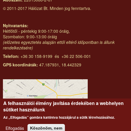
© 2011-2017 Hálózat Bt. Minden jog fenntartva.
Nyitvatartás:
Hétfőtől - péntekig 9:00-17:00 óráig,
Szombaton: 9:00-13:00 óráig
(előzetes egyeztetés alapján ettől eltérő időpontban is állunk
rendelkezésére)
Telefon:
+36 30 158-9199 és +36 22 506-001
GPS koordináták:
47.187931, 18.442329
A felhasználói élmény javítása érdekében a webhelyen
sütiket használunk
Az „Elfogadás” gombra kattintva hozzájárul a sütik létrehozásához.
Elfogadás
Köszönöm, nem