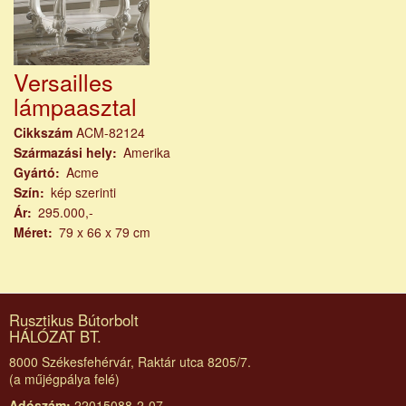
Versailles
lámpaasztal
Cikkszám
ACM-82124
Származási hely
Amerika
Gyártó
Acme
Szín
kép szerinti
Ár
295.000,-
Méret
79 x 66 x 79 cm
Rusztikus Bútorbolt
HÁLÓZAT BT.
8000 Székesfehérvár, Raktár utca 8205/7.
(a műjégpálya felé)
Adószám:
22015088-2-07