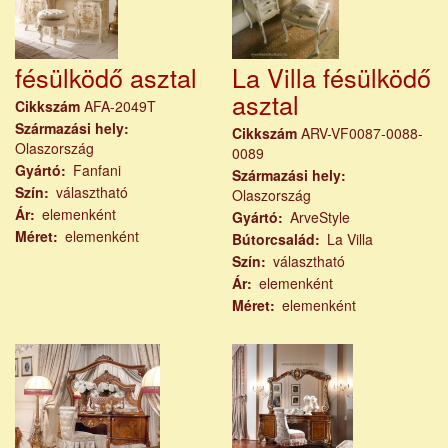
fésülködő asztal
La Villa fésülködő
asztal
Cikkszám
AFA-2049T
Származási hely
Cikkszám
ARV-VF0087-0088-
Olaszország
0089
Gyártó
Fanfani
Származási hely
Szín
választható
Olaszország
Ár
elemenként
Gyártó
ArveStyle
Méret
elemenként
Bútorcsalád
La Villa
Szín
választható
Ár
elemenként
Méret
elemenként