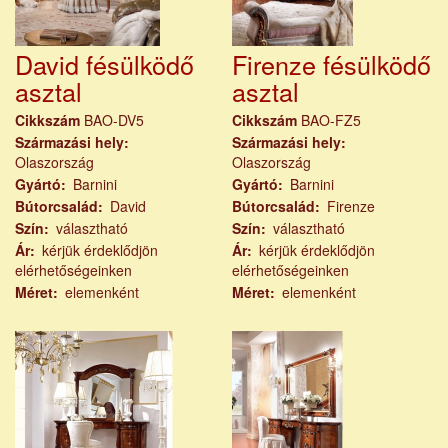
David fésülködő
Firenze fésülködő
asztal
asztal
Cikkszám
BAO-DV5
Cikkszám
BAO-FZ5
Származási hely
Származási hely
Olaszország
Olaszország
Gyártó
Barnini
Gyártó
Barnini
Bútorcsalád
David
Bútorcsalád
Firenze
Szín
választható
Szín
választható
Ár
kérjük érdeklődjön
Ár
kérjük érdeklődjön
elérhetőségeinken
elérhetőségeinken
Méret
elemenként
Méret
elemenként