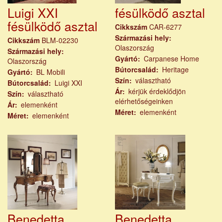
Luigi XXI
fésülködő asztal
fésülködő asztal
Cikkszám
CAR-6277
Származási hely
Cikkszám
BLM-02230
Olaszország
Származási hely
Gyártó
Carpanese Home
Olaszország
Bútorcsalád
Heritage
Gyártó
BL Mobili
Szín
választható
Bútorcsalád
Luigi XXI
Ár
kérjük érdeklődjön
Szín
választható
elérhetőségeinken
Ár
elemenként
Méret
elemenként
Méret
elemenként
Benedetta
Benedetta