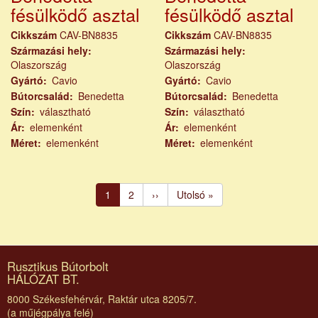
fésülködő asztal
fésülködő asztal
Cikkszám
CAV-BN8835
Cikkszám
CAV-BN8835
Származási hely
Származási hely
Olaszország
Olaszország
Gyártó
Cavio
Gyártó
Cavio
Bútorcsalád
Benedetta
Bútorcsalád
Benedetta
Szín
választható
Szín
választható
Ár
elemenként
Ár
elemenként
Méret
elemenként
Méret
elemenként
Oldalszámozás
Jelenlegi
1
Page
2
Következő
››
Utolsó
Utolsó »
oldal
oldal
oldal
Rusztikus Bútorbolt
HÁLÓZAT BT.
8000 Székesfehérvár, Raktár utca 8205/7.
(a műjégpálya felé)