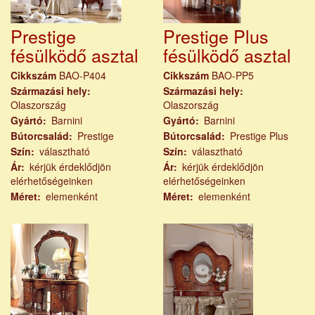
Prestige
Prestige Plus
fésülködő asztal
fésülködő asztal
Cikkszám
BAO-P404
Cikkszám
BAO-PP5
Származási hely
Származási hely
Olaszország
Olaszország
Gyártó
Barnini
Gyártó
Barnini
Bútorcsalád
Prestige
Bútorcsalád
Prestige Plus
Szín
választható
Szín
választható
Ár
kérjük érdeklődjön
Ár
kérjük érdeklődjön
elérhetőségeinken
elérhetőségeinken
Méret
elemenként
Méret
elemenként