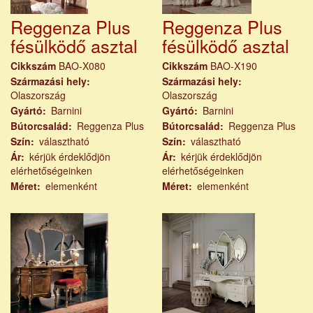
Reggenza Plus
Reggenza Plus
fésülködő asztal
fésülködő asztal
Cikkszám
BAO-X080
Cikkszám
BAO-X190
Származási hely
Származási hely
Olaszország
Olaszország
Gyártó
Barnini
Gyártó
Barnini
Bútorcsalád
Reggenza Plus
Bútorcsalád
Reggenza Plus
Szín
választható
Szín
választható
Ár
kérjük érdeklődjön
Ár
kérjük érdeklődjön
elérhetőségeinken
elérhetőségeinken
Méret
elemenként
Méret
elemenként