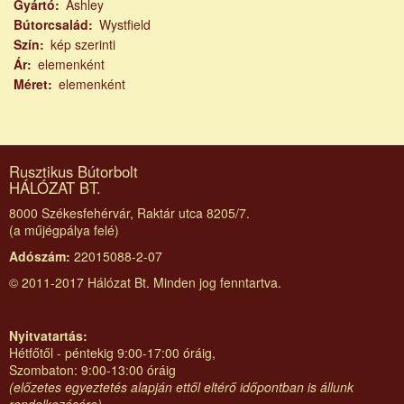
Gyártó
Ashley
Bútorcsalád
Wystfield
Szín
kép szerinti
Ár
elemenként
Méret
elemenként
Rusztikus Bútorbolt
HÁLÓZAT BT.
8000 Székesfehérvár, Raktár utca 8205/7.
(a műjégpálya felé)
Adószám:
22015088-2-07
© 2011-2017 Hálózat Bt. Minden jog fenntartva.
Nyitvatartás:
Hétfőtől - péntekig 9:00-17:00 óráig,
Szombaton: 9:00-13:00 óráig
(előzetes egyeztetés alapján ettől eltérő időpontban is állunk