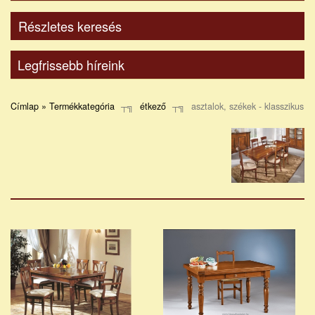
Részletes keresés
Legfrissebb híreink
Címlap » Termékkategória
étkező
asztalok, székek - klasszikus