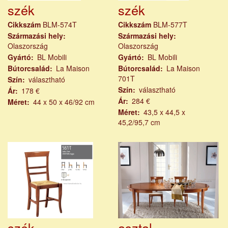
szék
szék
Cikkszám
BLM-574T
Cikkszám
BLM-577T
Származási hely
Származási hely
Olaszország
Olaszország
Gyártó
BL Mobili
Gyártó
BL Mobili
Bútorcsalád
La Maison
Bútorcsalád
La Maison
701T
Szín
választható
Szín
választható
Ár
178 €
Ár
284 €
Méret
44 x 50 x 46/92 cm
Méret
43,5 x 44,5 x
45,2/95,7 cm
szék
asztal