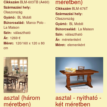
méretben)
Cikkszám
BLM-603TB (A460)
Származási hely
Cikkszám
BLM-676T
Olaszország
Származási hely
Gyártó
BL Mobili
Olaszország
Bútorcsalád
Marco Polo -
Gyártó
BL Mobili
La Maison
Bútorcsalád
La Maison
Szín
választható
Szín
választható
Ár
1269 €
Ár
méretenként
Méret
120/160 x 120 x 80
Méret
elemenként
cm
asztal (három
asztal - nyitható -
méretben)
két méretben