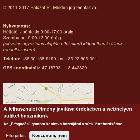
© 2011-2017 Hálózat Bt. Minden jog fenntartva.
Nyitvatartás:
Hétfőtől - péntekig 9:00-17:00 óráig,
Szombaton: 9:00-13:00 óráig
(előzetes egyeztetés alapján ettől eltérő időpontban is állunk
rendelkezésére)
Telefon:
+36 30 158-9199 és +36 22 506-001
GPS koordináták:
47.187931, 18.442329
A felhasználói élmény javítása érdekében a webhelyen
sütiket használunk
Az „Elfogadás” gombra kattintva hozzájárul a sütik létrehozásához.
Elfogadás
Köszönöm, nem