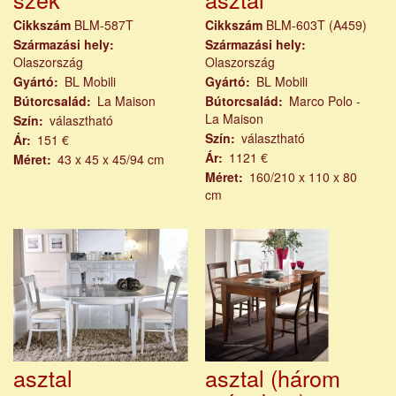
Cikkszám
BLM-587T
Cikkszám
BLM-603T (A459)
Származási hely
Származási hely
Olaszország
Olaszország
Gyártó
BL Mobili
Gyártó
BL Mobili
Bútorcsalád
La Maison
Bútorcsalád
Marco Polo -
La Maison
Szín
választható
Szín
választható
Ár
151 €
Ár
1121 €
Méret
43 x 45 x 45/94 cm
Méret
160/210 x 110 x 80
cm
asztal
asztal (három