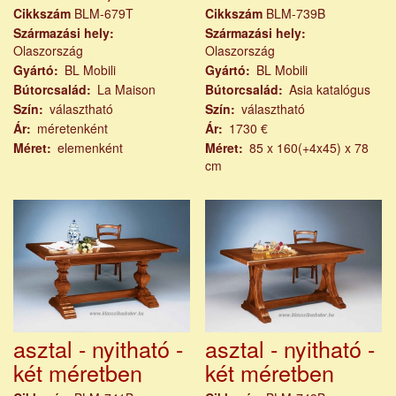
Cikkszám
BLM-679T
Cikkszám
BLM-739B
Származási hely
Származási hely
Olaszország
Olaszország
Gyártó
BL Mobili
Gyártó
BL Mobili
Bútorcsalád
La Maison
Bútorcsalád
Asia katalógus
Szín
választható
Szín
választható
Ár
méretenként
Ár
1730 €
Méret
elemenként
Méret
85 x 160(+4x45) x 78
cm
asztal - nyitható -
asztal - nyitható -
két méretben
két méretben