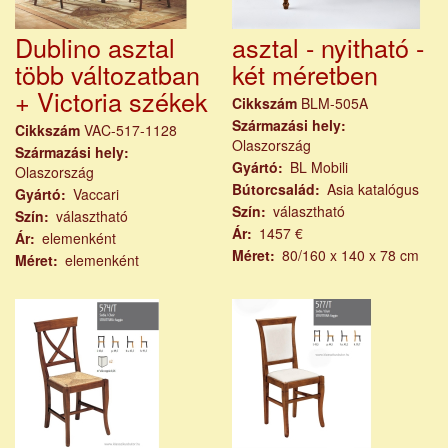
Dublino asztal
asztal - nyitható -
több változatban
két méretben
+ Victoria székek
Cikkszám
BLM-505A
Származási hely
Cikkszám
VAC-517-1128
Olaszország
Származási hely
Gyártó
BL Mobili
Olaszország
Bútorcsalád
Asia katalógus
Gyártó
Vaccari
Szín
választható
Szín
választható
Ár
1457 €
Ár
elemenként
Méret
80/160 x 140 x 78 cm
Méret
elemenként