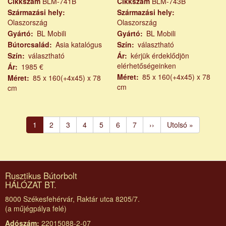
Cikkszám
BLM-741B
Cikkszám
BLM-743B
Származási hely
Származási hely
Olaszország
Olaszország
Gyártó
BL Mobili
Gyártó
BL Mobili
Bútorcsalád
Asia katalógus
Szín
választható
Szín
választható
Ár
kérjük érdeklődjön
elérhetőségeinken
Ár
1985 €
Méret
85 x 160(+4x45) x 78
Méret
85 x 160(+4x45) x 78
cm
cm
Oldalszámozás
Jelenlegi
1
Page
2
Page
3
Page
4
Page
5
Page
6
Page
7
Következő
››
Utolsó
Utolsó »
oldal
oldal
oldal
Rusztikus Bútorbolt
HÁLÓZAT BT.
8000 Székesfehérvár, Raktár utca 8205/7.
(a műjégpálya felé)
Adószám:
22015088-2-07