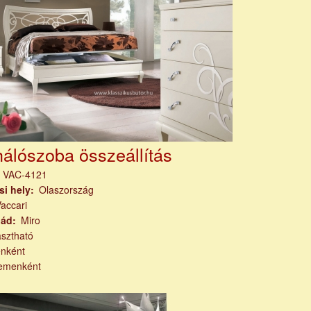
hálószoba összeállítás
m
VAC-4121
si hely
Olaszország
accari
lád
Miro
asztható
nként
emenként