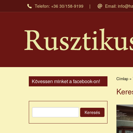
Ugrás
Telefon: +36 30/158-9199
Email:
info@ha
a
tartalomra
Címlap » 
Kövessen minket a facebook-on!
Kere
Keresés