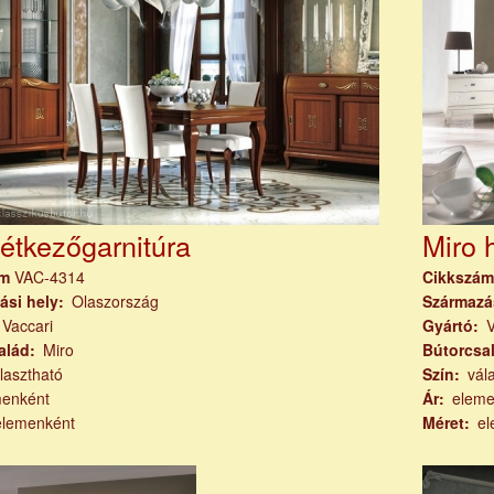
 étkezőgarnitúra
Miro 
ám
VAC-4314
Cikkszá
ási hely
Olaszország
Származá
Vaccari
Gyártó
V
alád
Miro
Bútorcsa
lasztható
Szín
vál
menként
Ár
eleme
elemenként
Méret
el