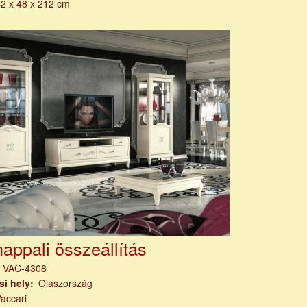
2 x 48 x 212 cm
nappali összeállítás
m
VAC-4308
si hely
Olaszország
accari