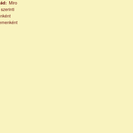
lád
Miro
 szerinti
nként
emenként