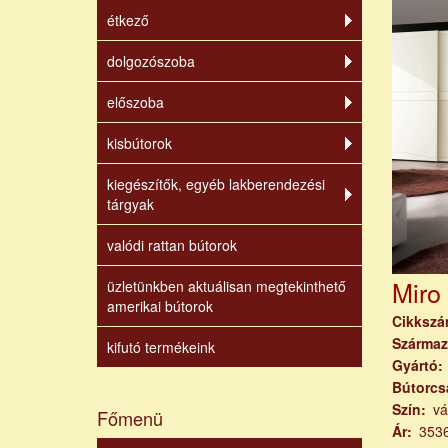
étkező
dolgozószoba
előszoba
kisbútorok
kiegészítők, egyéb lakberendezési
tárgyak
valódi rattan bútorok
Miro
üzletünkben aktuálisan megtekinthető
amerikai bútorok
Cikksz
Származ
kifutó termékeink
Gyártó
Bútorcs
Szín
vá
Főmenü
Ár
353