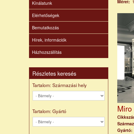
Méret
Kínálatunk
Elérhetőségek
Bemutatkozás
Hírek, információk
Házhozszállítás
Részletes keresés
Tartalom: Származási hely
Miro 
Tartalom: Gyártó
Cikksz
Származ
Gyártó