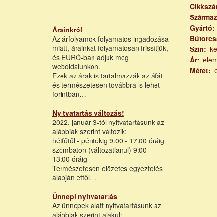
Cikksz
Származ
Gyártó
Árainkról
Bútorcs
Az árfolyamok folyamatos ingadozása
miatt, árainkat folyamatosan frissítjük,
Szín
ké
és EURÓ-ban adjuk meg
Ár
ele
weboldalunkon.
Méret
Ezek az árak is tartalmazzák az áfát,
és természetesen továbbra is lehet
forintban…
Nyitvatartás változás!
2022. január 3-tól nyitvatartásunk az
alábbiak szerint változik:
hétfőtől - péntekig 9:00 - 17:00 óráig
szombaton (változatlanul) 9:00 -
13:00 óráig
Természetesen előzetes egyeztetés
alapján ettől…
Ünnepi nyitvatartás
Az ünnepek alatt nyitvatartásunk az
alábbiak szerint alakul: