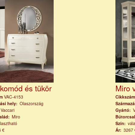
 komód és tükör
Miro v
ám
VAC-4153
Cikkszá
ási hely
Olaszország
Származá
Vaccari
Gyártó
V
alád
Miro
Bútorcsa
lasztható
Szín
vál
6 €
Ár
3267 