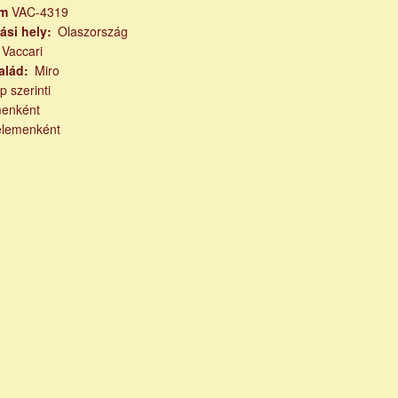
ám
VAC-4319
ási hely
Olaszország
Vaccari
alád
Miro
p szerinti
menként
elemenként