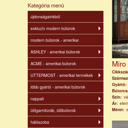
Kategória menü
újdonságainkból
exkluzív modern bútorok
modern bútorok - amerikai
ASHLEY - amerikai bútorok
Miro
ACME - amerikai bútorok
Cikksz
UTTERMOST - amerikai termékek
Származ
Gyártó
több gyártó - amerikai bútorok
Bútorcs
Szín
vá
nappali
Ár
ele
Méret
ülőgarnitúrák, ülőbútorok
hálószoba