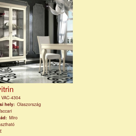
itrin
m
VAC-4304
si hely
Olaszország
accari
lád
Miro
asztható
€