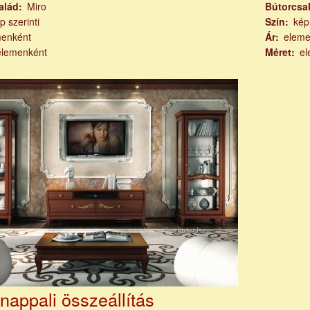
alád
Miro
Bútorcsa
p szerinti
Szín
kép
menként
Ár
eleme
elemenként
Méret
el
nappali összeállítás