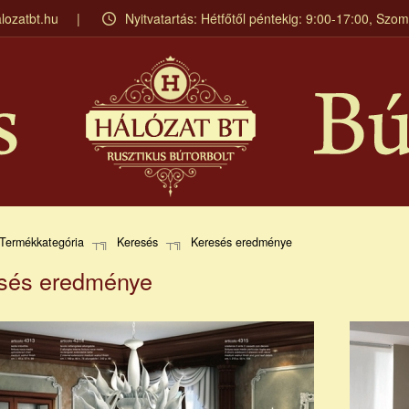
lozatbt.hu
Nyitvatartás: Hétfőtől péntekig: 9:00-17:00, Szo
Termékkategória
Keresés
Keresés eredménye
sés eredménye