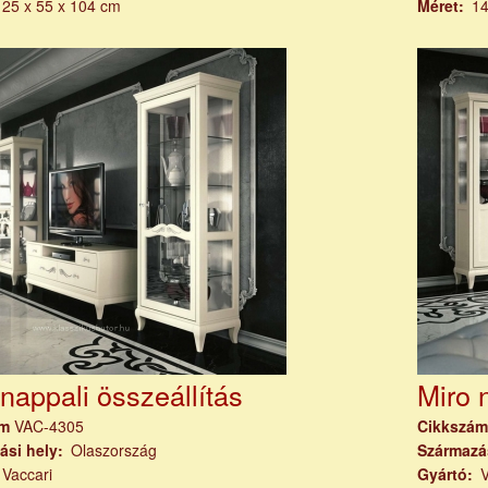
125 x 55 x 104 cm
Méret
14
nappali összeállítás
Miro 
ám
VAC-4305
Cikkszá
ási hely
Olaszország
Származá
Vaccari
Gyártó
V