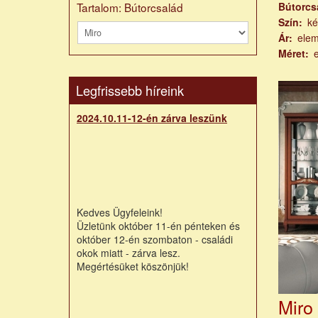
Tartalom: Bútorcsalád
Bútorcs
Szín
ké
Ár
ele
Méret
Legfrissebb híreink
2024.10.11-12-én zárva leszünk
Kedves Ügyfeleink!
Üzletünk október 11-én pénteken és
október 12-én szombaton - családi
okok miatt - zárva lesz.
Megértésüket köszönjük!
Miro 