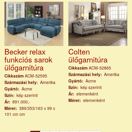
Becker relax
Colten
funkciós sarok
ülőgarnitúra
ülőgarnitúra
Cikkszám
ACM-52865
Származási hely
Amerika
Cikkszám
ACM-52595
Gyártó
Acme
Származási hely
Amerika
Szín
kép szerinti
Gyártó
Acme
Ár
elemenként
Szín
kép szerinti
Méret
elemenként
Ár
891.000,-
Méret
389/353/163 x 99 x
101 cm cm
Oldalszámozás