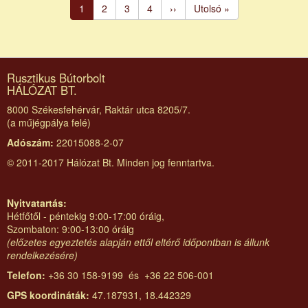
Jelenlegi
1
Page
2
Page
3
Page
4
Következő
››
Utolsó
Utolsó »
oldal
oldal
oldal
Rusztikus Bútorbolt
HÁLÓZAT BT.
8000 Székesfehérvár, Raktár utca 8205/7.
(a műjégpálya felé)
Adószám:
22015088-2-07
© 2011-2017 Hálózat Bt. Minden jog fenntartva.
Nyitvatartás:
Hétfőtől - péntekig 9:00-17:00 óráig,
Szombaton: 9:00-13:00 óráig
(előzetes egyeztetés alapján ettől eltérő időpontban is állunk
rendelkezésére)
Telefon:
+36 30 158-9199 és +36 22 506-001
GPS koordináták:
47.187931, 18.442329