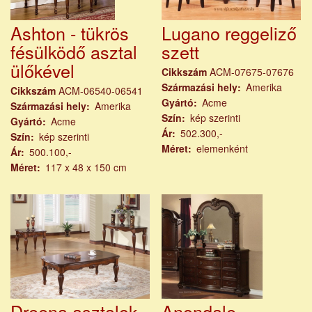
Ashton - tükrös
Lugano reggeliző
fésülködő asztal
szett
ülőkével
Cikkszám
ACM-07675-07676
Származási hely
Amerika
Cikkszám
ACM-06540-06541
Gyártó
Acme
Származási hely
Amerika
Szín
kép szerinti
Gyártó
Acme
Ár
502.300,-
Szín
kép szerinti
Méret
elemenként
Ár
500.100,-
Méret
117 x 48 x 150 cm
Dreena asztalok
Anondale