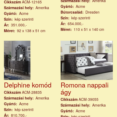
Származási hely
Amerika
Cikkszám
ACM-12165
Gyártó
Acme
Származási hely
Amerika
Bútorcsalád
Dresden
Gyártó
Acme
Szín
kép szerinti
Szín
kép szerinti
Ár
654.000,-
Ár
351.000,-
Méret
110 x 51 x 140 cm
Méret
92 x 138 x 51 cm
Delphine komód
Romona nappali
ágy
Cikkszám
ACM-28835
Származási hely
Amerika
Cikkszám
ACM-39055
Gyártó
Acme
Származási hely
Amerika
Szín
kép szerinti
Gyártó
Acme
Ár
810.700,-
Szín
kép szerinti