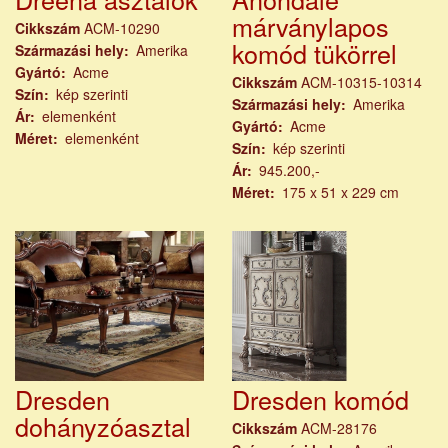
márványlapos
Cikkszám
ACM-10290
komód tükörrel
Származási hely
Amerika
Gyártó
Acme
Cikkszám
ACM-10315-10314
Szín
kép szerinti
Származási hely
Amerika
Ár
elemenként
Gyártó
Acme
Méret
elemenként
Szín
kép szerinti
Ár
945.200,-
Méret
175 x 51 x 229 cm
Dresden
Dresden komód
dohányzóasztal
Cikkszám
ACM-28176