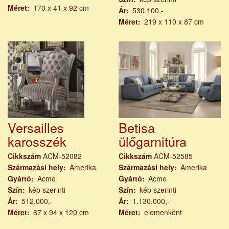
Méret
170 x 41 x 92 cm
Ár
530.100,-
Méret
219 x 110 x 87 cm
Versailles
Betisa
karosszék
ülőgarnitúra
Cikkszám
ACM-52082
Cikkszám
ACM-52585
Származási hely
Amerika
Származási hely
Amerika
Gyártó
Acme
Gyártó
Acme
Szín
kép szerinti
Szín
kép szerinti
Ár
512.000,-
Ár
1.130.000,-
Méret
87 x 94 x 120 cm
Méret
elemenként