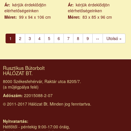
Ár
kérjük érdeklődjön
Ár
kérjük érdeklődjön
elérhetőségeinken
elérhetőségeinken
Méret
99 x 94 x 106 cm
Méret
83 x 85 x 96 cm
Oldalszámozás
Jelenlegi
1
Page
2
Page
3
Page
4
Page
5
Page
6
Page
7
Page
8
Page
9
Következő
››
Utolsó
Utolsó »
oldal
oldal
oldal
Rusztikus Bútorbolt
HÁLÓZAT BT.
8000 Székesfehérvár, Raktár utca 8205/7.
(a műjégpálya felé)
Adószám:
22015088-2-07
© 2011-2017 Hálózat Bt. Minden jog fenntartva.
Nyitvatartás:
Hétfőtől - péntekig 9:00-17:00 óráig,