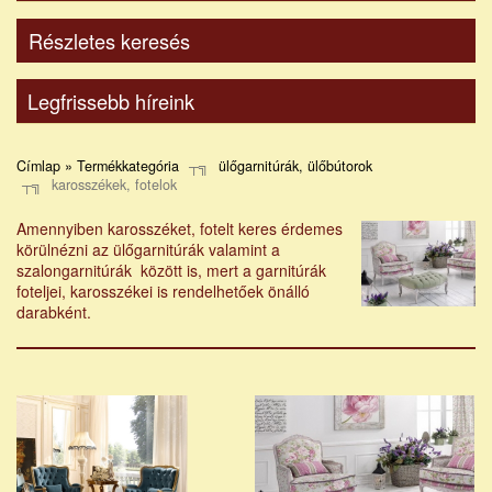
Részletes keresés
Legfrissebb híreink
Címlap » Termékkategória
ülőgarnitúrák, ülőbútorok
karosszékek, fotelok
Amennyiben karosszéket, fotelt keres érdemes
körülnézni az ülőgarnitúrák valamint a
szalongarnitúrák között is, mert a garnitúrák
foteljei, karosszékei is rendelhetőek önálló
darabként.