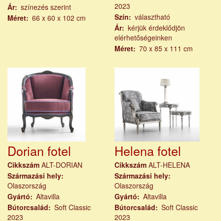
2023
Ár
színezés szerint
Szín
választható
Méret
66 x 60 x 102 cm
Ár
kérjük érdeklődjön
elérhetőségeinken
Méret
70 x 85 x 111 cm
Dorian fotel
Helena fotel
Cikkszám
ALT-DORIAN
Cikkszám
ALT-HELENA
Származási hely
Származási hely
Olaszország
Olaszország
Gyártó
Altavilla
Gyártó
Altavilla
Bútorcsalád
Soft Classic
Bútorcsalád
Soft Classic
2023
2023