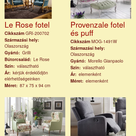
Le Rose fotel
Provenzale fotel
és puff
Cikkszám
GRI-200702
Származási hely
Cikkszám
MOG-1491W
Olaszország
Származási hely
Gyártó
Grilli
Olaszország
Bútorcsalád
Le Rose
Gyártó
Morello Gianpaolo
Szín
választható
Szín
választható
Ár
kérjük érdeklődjön
Ár
elemenként
elérhetőségeinken
Méret
elemenként
Méret
87 x 75 x 94 cm