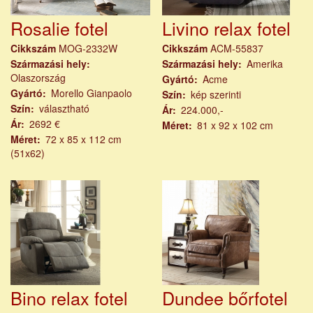
Rosalie fotel
Livino relax fotel
Cikkszám
MOG-2332W
Cikkszám
ACM-55837
Származási hely
Származási hely
Amerika
Olaszország
Gyártó
Acme
Gyártó
Morello Gianpaolo
Szín
kép szerinti
Szín
választható
Ár
224.000,-
Ár
2692 €
Méret
81 x 92 x 102 cm
Méret
72 x 85 x 112 cm
(51x62)
Bino relax fotel
Dundee bőrfotel