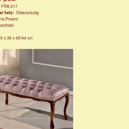
m
FRA-217
si hely
Olaszország
Fra.Prearo
asztható
5 x 38 x 65/44 cm