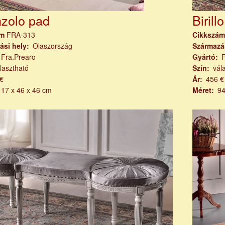
nzolo pad
Biril
ám
FRA-313
Cikkszá
ási hely
Olaszország
Származá
Fra.Prearo
Gyártó
lasztható
Szín
vál
€
Ár
456 €
117 x 46 x 46 cm
Méret
94