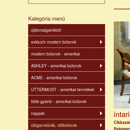
Kategória menü
újdonságainkból
exkluzív modern bútorok
modern bútorok - amerikai
ASHLEY - amerikai bútorok
ACME - amerikai bútorok
UTTERMOST - amerikai termékek
több gyártó - amerikai bútorok
intar
nappali
Cikksz
ülőgarnitúrák, ülőbútorok
Származ