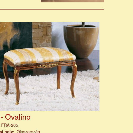
 - Ovalino
m
FRA-205
si hely
Olaszország