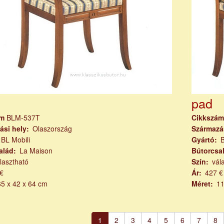
pad
ám
BLM-537T
Cikkszá
ási hely
Olaszország
Származá
BL Mobili
Gyártó
B
alád
La Maison
Bútorcsa
lasztható
Szín
vál
€
Ár
427 €
65 x 42 x 64 cm
Méret
11
számozás
Jelenlegi
1
Page
2
Page
3
Page
4
Page
5
Page
6
Page
7
Pa
8