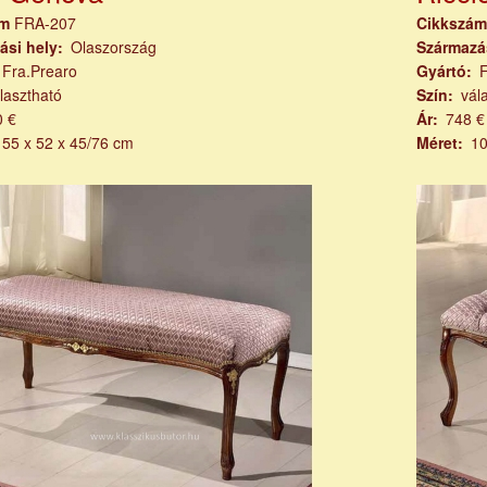
ám
FRA-207
Cikkszá
ási hely
Olaszország
Származá
Fra.Prearo
Gyártó
lasztható
Szín
vál
0 €
Ár
748 €
155 x 52 x 45/76 cm
Méret
10