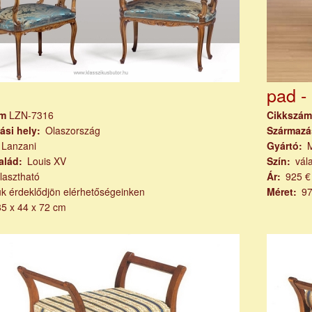
pad -
ám
LZN-7316
Cikkszá
ási hely
Olaszország
Származá
Lanzani
Gyártó
M
alád
Louis XV
Szín
vál
lasztható
Ár
925 €
ük érdeklődjön elérhetőségeinken
Méret
97
85 x 44 x 72 cm