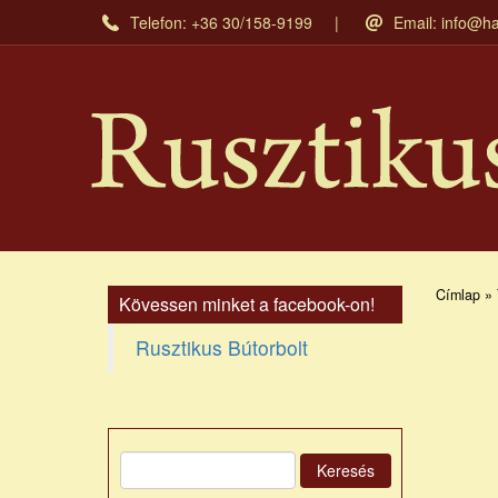
Ugrás
Telefon: +36 30/158-9199
Email:
info@ha
a
tartalomra
Címlap » 
Kövessen minket a facebook-on!
Rusztikus Bútorbolt
Keresés