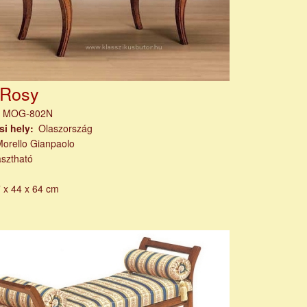
 Rosy
m
MOG-802N
si hely
Olaszország
orello Gianpaolo
asztható
 x 44 x 64 cm