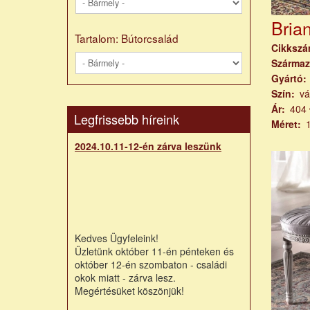
Bria
Tartalom: Bútorcsalád
Cikksz
Származ
Gyártó
Szín
vá
Ár
404 
Legfrissebb híreink
Méret
2024.10.11-12-én zárva leszünk
Kedves Ügyfeleink!
Üzletünk október 11-én pénteken és
október 12-én szombaton - családi
okok miatt - zárva lesz.
Megértésüket köszönjük!