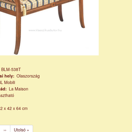
m
BLM-538T
si hely
Olaszország
L Mobili
lád
La Maison
asztható
2 x 42 x 64 cm
ge
Következő
››
Utolsó
Utolsó »