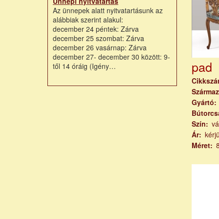
Ünnepi nyitvatartás
Az ünnepek alatt nyitvatartásunk az
alábbiak szerint alakul:
december 24 péntek: Zárva
december 25 szombat: Zárva
december 26 vasárnap: Zárva
december 27- december 30 között: 9-
pad
től 14 óráig (Igény…
Cikksz
Származ
Gyártó
Bútorcs
Szín
vá
Ár
kérj
Méret