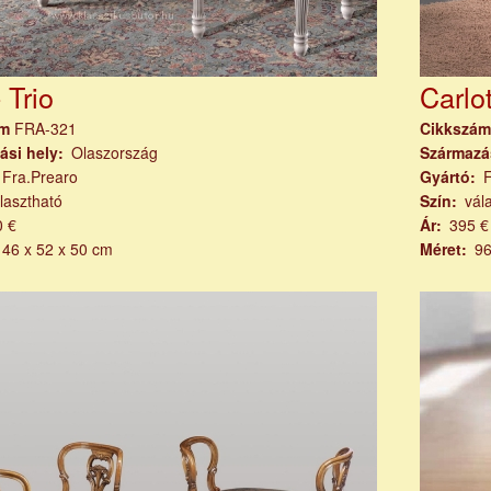
 Trio
Carlo
ám
FRA-321
Cikkszá
ási hely
Olaszország
Származá
Fra.Prearo
Gyártó
lasztható
Szín
vál
0 €
Ár
395 €
146 x 52 x 50 cm
Méret
96