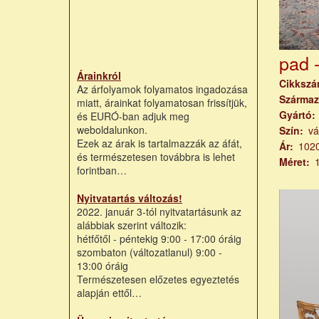
pad -
Árainkról
Cikksz
Az árfolyamok folyamatos ingadozása
Származ
miatt, árainkat folyamatosan frissítjük,
Gyártó
és EURÓ-ban adjuk meg
weboldalunkon.
Szín
vá
Ezek az árak is tartalmazzák az áfát,
Ár
102
és természetesen továbbra is lehet
Méret
forintban…
Nyitvatartás változás!
2022. január 3-tól nyitvatartásunk az
alábbiak szerint változik:
hétfőtől - péntekig 9:00 - 17:00 óráig
szombaton (változatlanul) 9:00 -
13:00 óráig
Természetesen előzetes egyeztetés
alapján ettől…