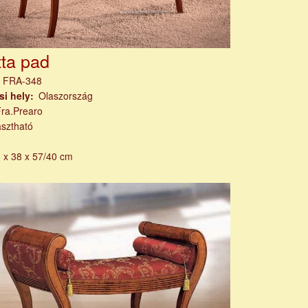
tta pad
m
FRA-348
si hely
Olaszország
Fra.Prearo
asztható
 x 38 x 57/40 cm