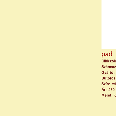
pad
Cikksz
Származ
Gyártó
Bútorcs
Szín
vá
Ár
280 
Méret
Oldal