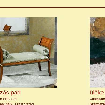
izás pad
ülőke
ám
FRA-123
Cikkszá
ási hely
Olaszország
Származá