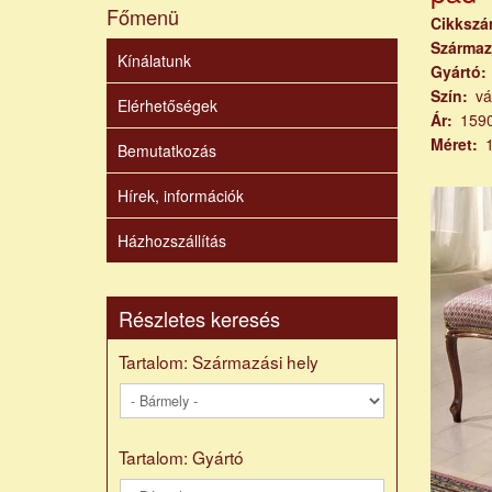
Főmenü
Cikksz
Származ
Kínálatunk
Gyártó
Szín
vá
Elérhetőségek
Ár
159
Méret
Bemutatkozás
Hírek, információk
Házhozszállítás
Részletes keresés
Tartalom: Származási hely
Tartalom: Gyártó