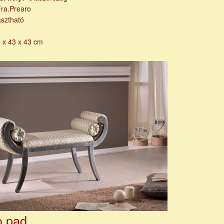
Fra.Prearo
asztható
 x 43 x 43 cm
o pad