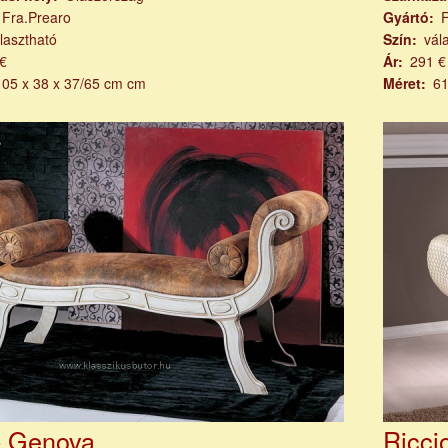
Fra.Prearo
Gyártó
lasztható
Szín
vál
€
Ár
291 €
105 x 38 x 37/65 cm cm
Méret
61
- Genova
Ricci