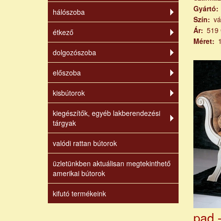
Gyártó
hálószoba
Szín
vá
Ár
519 
étkező
Méret
dolgozószoba
előszoba
kisbútorok
kiegészítők, egyéb lakberendezési
tárgyak
valódi rattan bútorok
üzletünkben aktuálisan megtekinthető
amerikai bútorok
kifutó termékeink
pad 