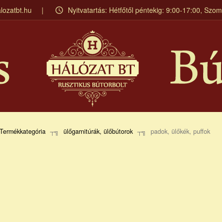
lozatbt.hu
Nyitvatartás: Hétfőtől péntekig: 9:00-17:00, Szo
Termékkategória
ülőgarnitúrák, ülőbútorok
padok, ülőkék, puffok