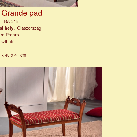
lo Grande pad
m
FRA-318
si hely
Olaszország
Fra.Prearo
asztható
 x 40 x 41 cm