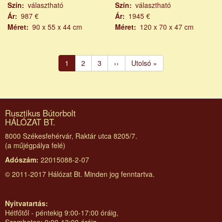
Szín
választható
Szín
választható
Ár
987 €
Ár
1945 €
Méret
90 x 55 x 44 cm
Méret
120 x 70 x 47 cm
Oldalszámozás
Jelenlegi
1
Page
2
Page
3
Következő
››
Utolsó
Utolsó »
oldal
oldal
oldal
Rusztikus Bútorbolt
HÁLÓZAT BT.
8000 Székesfehérvár, Raktár utca 8205/7.
(a műjégpálya felé)
Adószám:
22015088-2-07
© 2011-2017 Hálózat Bt. Minden jog fenntartva.
Nyitvatartás:
Hétfőtől - péntekig 9:00-17:00 óráig,