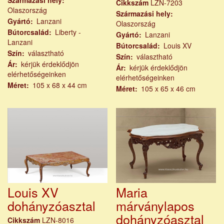
Cikkszám
LZN-7203
Olaszország
Származási hely
Gyártó
Lanzani
Olaszország
Bútorcsalád
Liberty -
Gyártó
Lanzani
Lanzani
Bútorcsalád
Louis XV
Szín
választható
Szín
választható
Ár
kérjük érdeklődjön
Ár
kérjük érdeklődjön
elérhetőségeinken
elérhetőségeinken
Méret
105 x 68 x 44 cm
Méret
105 x 65 x 46 cm
Louis XV
Maria
dohányzóasztal
márványlapos
dohányzóasztal
Cikkszám
LZN-8016