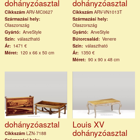
dohányzóasztal
dohányzóasztal
Cikkszám
ARV-MC0627
Cikkszám
ARV-VN1013T
Származási hely
Származási hely
Olaszország
Olaszország
Gyártó
ArveStyle
Gyártó
ArveStyle
Szín
választható
Bútorcsalád
Venere
Ár
1471 €
Szín
választható
Méret
120 x 66 x 50 cm
Ár
1350 €
Méret
90 x 90 x 48 cm
dohányzóasztal
Louis XV
dohányzóasztal
Cikkszám
LZN-7188
Származási hely