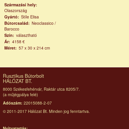
Származási hely
Olaszország
Gyártó
Stíle Elisa
Bútorcsalád
Neoclassico /
Barocco
Szín
választható
Ár
4158 €
Méret
57 x 30 x 214 cm
Rusztikus Bútorbolt
HÁLÓZAT BT.
8000 Székesfehérvár, Raktár utca 8205/7.
(a műjégpálya felé)
Adószám:
22015088-2-07
© 2011-2017 Hálózat Bt. Minden jog fenntartva.
Nyitvatartás: