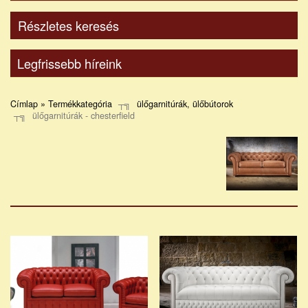
Részletes keresés
Legfrissebb híreink
Címlap » Termékkategória
ülőgarnitúrák, ülőbútorok
ülőgarnitúrák - chesterfield