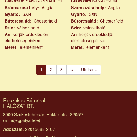
Cikkszám
SXN-CONNAUGHT
Cikkszám
SXN-DEVON
Származási hely
Anglia
Származási hely
Anglia
Gyártó
SXN
Gyártó
SXN
Bútorcsalád
Chesterfield
Bútorcsalád
Chesterfield
Szín
választható
Szín
választható
Ár
kérjük érdeklődjön
Ár
kérjük érdeklődjön
elérhetőségeinken
elérhetőségeinken
Méret
elemenként
Méret
elemenként
Oldalszámozás
Jelenlegi
1
Page
2
Page
3
Következő
››
Utolsó
Utolsó »
oldal
oldal
oldal
Rusztikus Bútorbolt
HÁLÓZAT BT.
8000 Székesfehérvár, Raktár utca 8205/7.
(a műjégpálya felé)
Adószám:
22015088-2-07