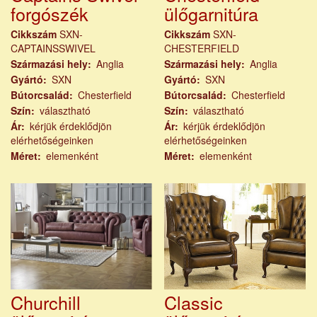
forgószék
ülőgarnitúra
Cikkszám
SXN-
Cikkszám
SXN-
CAPTAINSSWIVEL
CHESTERFIELD
Származási hely
Anglia
Származási hely
Anglia
Gyártó
SXN
Gyártó
SXN
Bútorcsalád
Chesterfield
Bútorcsalád
Chesterfield
Szín
választható
Szín
választható
Ár
kérjük érdeklődjön
Ár
kérjük érdeklődjön
elérhetőségeinken
elérhetőségeinken
Méret
elemenként
Méret
elemenként
Churchill
Classic