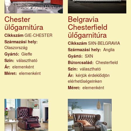
Chester
Belgravia
ülőgarnitúra
Chesterfield
ülőgarnitúra
Cikkszám
GIE-CHESTER
Származási hely
Cikkszám
SXN-BELGRAVIA
Olaszország
Származási hely
Anglia
Gyártó
Gieffe
Gyártó
SXN
Szín
választható
Bútorcsalád
Chesterfield
Ár
elemenként
Szín
választható
Méret
elemenként
Ár
kérjük érdeklődjön
elérhetőségeinken
Méret
elemenként