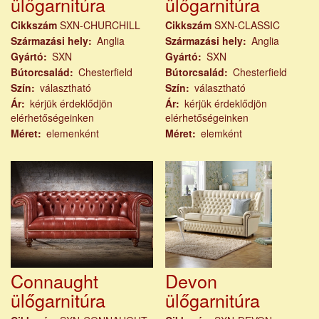
ülőgarnitúra
ülőgarnitúra
Cikkszám
SXN-CHURCHILL
Cikkszám
SXN-CLASSIC
Származási hely
Anglia
Származási hely
Anglia
Gyártó
SXN
Gyártó
SXN
Bútorcsalád
Chesterfield
Bútorcsalád
Chesterfield
Szín
választható
Szín
választható
Ár
kérjük érdeklődjön
Ár
kérjük érdeklődjön
elérhetőségeinken
elérhetőségeinken
Méret
elemenként
Méret
elemként
Connaught
Devon
ülőgarnitúra
ülőgarnitúra