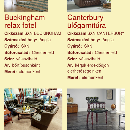
Buckingham
Canterbury
relax fotel
ülőgarnitúra
Cikkszám
SXN-BUCKINGHAM
Cikkszám
SXN-CANTERBURY
Származási hely
Anglia
Származási hely
Anglia
Gyártó
SXN
Gyártó
SXN
Bútorcsalád
Chesterfield
Bútorcsalád
Chesterfield
Szín
választható
Szín
választható
Ár
bőrtípusonként
Ár
kérjük érdeklődjön
elérhetőségeinken
Méret
elemenként
Méret
elemenként