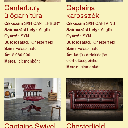
Canterbury
Captains
ülőgarnitúra
karosszék
Cikkszám
SXN-CANTERBURY
Cikkszám
SXN-CAPTAINS
Származási hely
Anglia
Származási hely
Anglia
Gyártó
SXN
Gyártó
SXN
Bútorcsalád
Chesterfield
Bútorcsalád
Chesterfield
Szín
választható
Szín
választható
Ár
2.980.000,-
Ár
kérjük érdeklődjön
elérhetőségeinken
Méret
elemenként
Méret
elemenként
Captains Swivel
Chesterfield