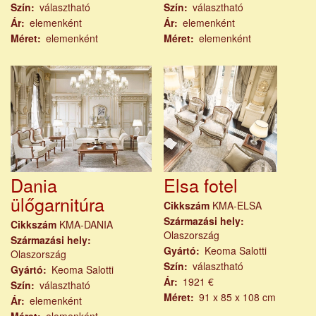
Szín
választható
Szín
választható
Ár
elemenként
Ár
elemenként
Méret
elemenként
Méret
elemenként
Dania
Elsa fotel
ülőgarnitúra
Cikkszám
KMA-ELSA
Származási hely
Cikkszám
KMA-DANIA
Olaszország
Származási hely
Gyártó
Keoma Salotti
Olaszország
Szín
választható
Gyártó
Keoma Salotti
Ár
1921 €
Szín
választható
Méret
91 x 85 x 108 cm
Ár
elemenként
Méret
elemenként