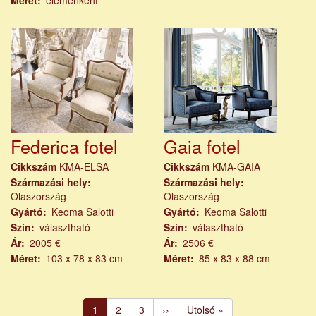
Federica fotel
Gaia fotel
Cikkszám
KMA-ELSA
Cikkszám
KMA-GAIA
Származási hely
Származási hely
Olaszország
Olaszország
Gyártó
Keoma Salotti
Gyártó
Keoma Salotti
Szín
választható
Szín
választható
Ár
2005 €
Ár
2506 €
Méret
103 x 78 x 83 cm
Méret
85 x 83 x 88 cm
Oldalszámozás
Jelenlegi
1
Page
2
Page
3
Következő
››
Utolsó
Utolsó »