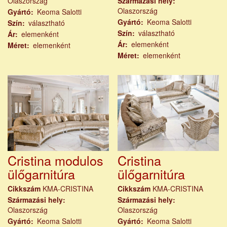
Olaszország
Származási hely
Olaszország
Gyártó
Keoma Salotti
Gyártó
Keoma Salotti
Szín
választható
Szín
választható
Ár
elemenként
Ár
elemenként
Méret
elemenként
Méret
elemenként
Cristina modulos
Cristina
ülőgarnitúra
ülőgarnitúra
Cikkszám
KMA-CRISTINA
Cikkszám
KMA-CRISTINA
Származási hely
Származási hely
Olaszország
Olaszország
Gyártó
Keoma Salotti
Gyártó
Keoma Salotti