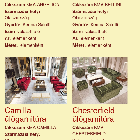
Cikkszám
KMA-ANGELICA
Cikkszám
KMA-BELLINI
Származási hely
Származási hely
Olaszország
Olaszország
Gyártó
Keoma Salotti
Gyártó
Keoma Salotti
Szín
választható
Szín
választható
Ár
elemenként
Ár
elemenként
Méret
elemenként
Méret
elemenként
Camilla
Chesterfield
ülőgarnitúra
ülőgarnitúra
Cikkszám
KMA-CAMILLA
Cikkszám
KMA-
CHESTERFIELD
Származási hely