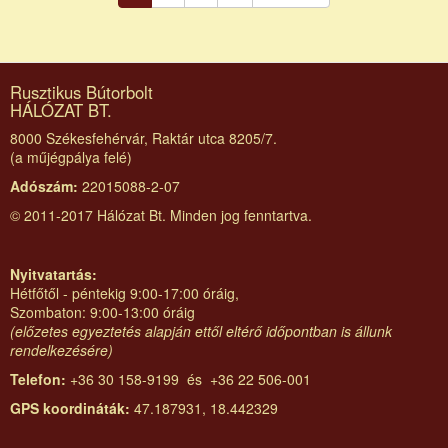
oldal
oldal
oldal
Rusztikus Bútorbolt
HÁLÓZAT BT.
8000 Székesfehérvár, Raktár utca 8205/7.
(a műjégpálya felé)
Adószám:
22015088-2-07
© 2011-2017 Hálózat Bt. Minden jog fenntartva.
Nyitvatartás:
Hétfőtől - péntekig 9:00-17:00 óráig,
Szombaton: 9:00-13:00 óráig
(előzetes egyeztetés alapján ettől eltérő időpontban is állunk
rendelkezésére)
Telefon:
+36 30 158-9199 és +36 22 506-001
GPS koordináták:
47.187931, 18.442329